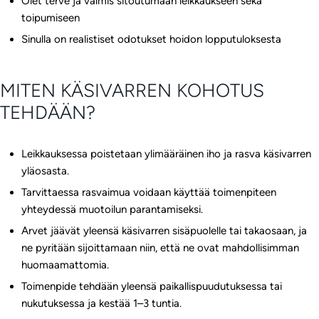
Olet terve ja valmis sitoutumaan leikkaukseen sekä
toipumiseen
Sinulla on realistiset odotukset hoidon lopputuloksesta
MITEN KÄSIVARREN KOHOTUS
TEHDÄÄN?
Leikkauksessa poistetaan ylimääräinen iho ja rasva käsivarren
yläosasta.
Tarvittaessa rasvaimua voidaan käyttää toimenpiteen
yhteydessä muotoilun parantamiseksi.
Arvet jäävät yleensä käsivarren sisäpuolelle tai takaosaan, ja
ne pyritään sijoittamaan niin, että ne ovat mahdollisimman
huomaamattomia.
Toimenpide tehdään yleensä paikallispuudutuksessa tai
nukutuksessa ja kestää 1–3 tuntia.