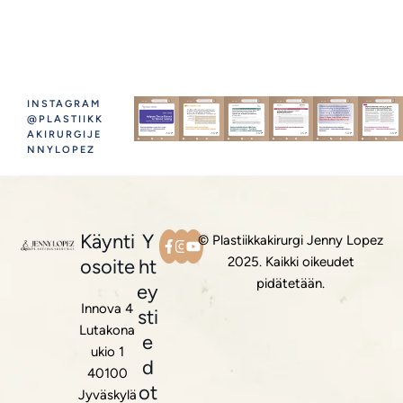
INSTAGRAM
@PLASTIIKK
AKIRURGIJE
NNYLOPEZ
Käynti
Y
© Plastiikkakirurgi Jenny Lopez
2025. Kaikki oikeudet
osoite
ht
pidätetään.
ey
Innova 4
sti
Lutakona
e
ukio 1
d
40100
ot
Jyväskylä