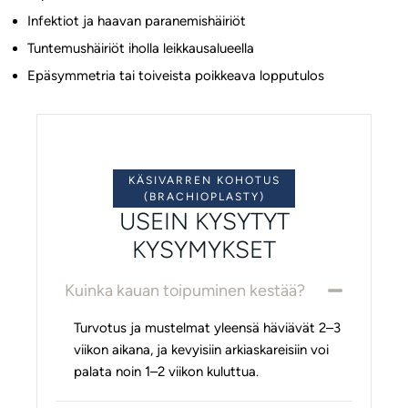
Infektiot ja haavan paranemishäiriöt
Tuntemushäiriöt iholla leikkausalueella
Epäsymmetria tai toiveista poikkeava lopputulos
KÄSIVARREN KOHOTUS
(BRACHIOPLASTY)
USEIN KYSYTYT
KYSYMYKSET
Kuinka kauan toipuminen kestää?
Turvotus ja mustelmat yleensä häviävät 2–3
viikon aikana, ja kevyisiin arkiaskareisiin voi
palata noin 1–2 viikon kuluttua.